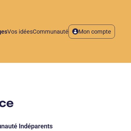
ges
Vos idées
Communauté
Mon compte
nce
nauté Indéparents